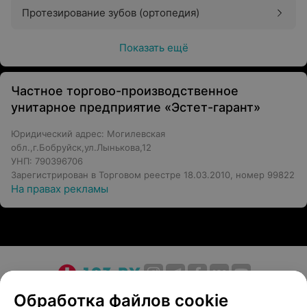
Протезирование зубов (ортопедия)
Показать ещё
Частное торгово-производственное
унитарное предприятие «Эстет-гарант»
Юридический адрес: Могилевская
обл.,г.Бобруйск,ул.Лынькова,12
УНП: 790396706
Зарегистрирован в Торговом реестре 18.03.2010, номер 99822
На правах рекламы
О проекте
Новости проекта
Размещение рекламы
Обработка файлов cookie